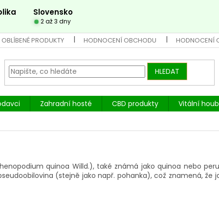
lika
Slovensko
2 až 3 dny
 OBLÍBENÉ PRODUKTY
HODNOCENÍ OBCHODU
HODNOCENÍ 
HLEDAT
odavci
Zahradní hosté
CBD produkty
Vitální hou
henopodium quinoa Willd.), také známá jako quinoa nebo peruáns
pseudoobilovina (stejně jako např. pohanka), což znamená, že j