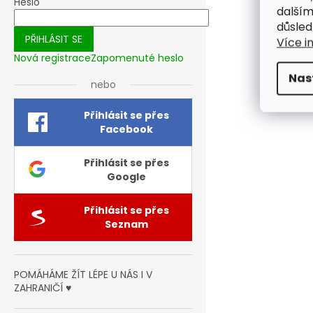
Heslo
dalším
důsled
PŘIHLÁSIT SE
Více i
Nová registrace
Zapomenuté heslo
Nas
nebo
Přihlásit se přes
Facebook
Přihlásit se přes
Google
Přihlásit se přes
Seznam
POMÁHÁME ŽÍT LÉPE U NÁS I V
ZAHRANIČÍ ♥