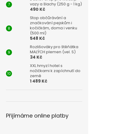
vazy a šlachy (250 g - 1 kg)
490 Kč
Stop občůrávání a
značkování pejskům i
kočičkám, doma i venku
(500 ml)
548 Kč
Rozlišováky pro štěňátka
MALÝCH plemen (vel. S)
34 Kč
XXL hmyzí hotel s
nožičkami k zapíchnutí do
země
1 489 Kč
Přijímáme online platby