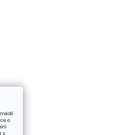
 médií
ace o
lní
t s