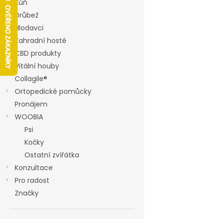
í
Kůň
p
Drůbež
a
Hlodavci
n
Zahradní hosté
e
CBD produkty
l
Vitální houby
Collagile®
Ortopedické pomůcky
Pronájem
WOOBIA
Psi
Kočky
Ostatní zvířátka
Konzultace
Pro radost
Značky