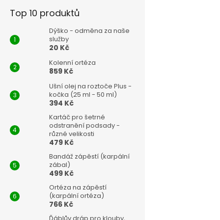
Top 10 produktů
Dýško - odměna za naše
služby
20 Kč
Kolenní ortéza
859 Kč
Ušní olej na roztoče Plus -
kočka (25 ml - 50 ml)
394 Kč
Kartáč pro šetrné
odstranění podsady -
různé velikosti
479 Kč
Bandáž zápěstí (karpální
zábal)
499 Kč
Ortéza na zápěstí
(karpální ortéza)
766 Kč
Ďáblův dráp pro klouby,