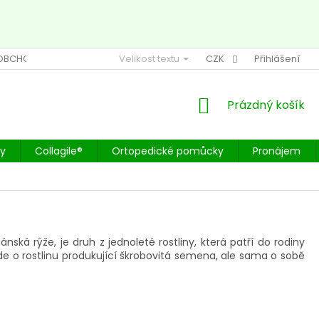
OBCHODU NA HEURECE
Velikost textu
HODNOCENÍ OBCHODU NA SEZNAMU
CZK
Přihlášení
NÁKUPNÍ
Prázdný košík
KOŠÍK
by
Collagile®
Ortopedické pomůcky
Pronájem
ká rýže, je druh z jednoleté rostliny, která patří do rodiny
de o rostlinu produkující škrobovitá semena, ale sama o sobě