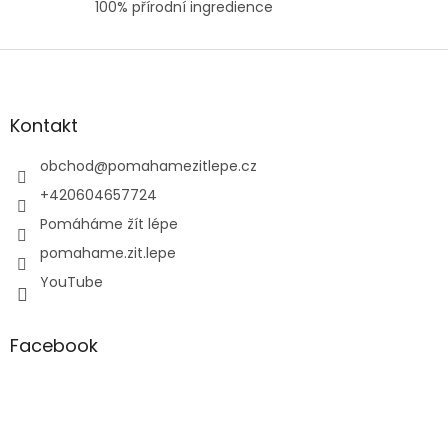
100% přírodní ingredience
Z
á
p
a
Kontakt
t
í
obchod
@
pomahamezitlepe.cz
+420604657724
Pomáháme žít lépe
pomahame.zit.lepe
YouTube
Facebook