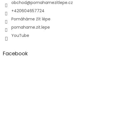
í
obchod
@
pomahamezitlepe.cz
+420604657724
Pomáháme žít lépe
pomahame.zit.lepe
YouTube
Facebook