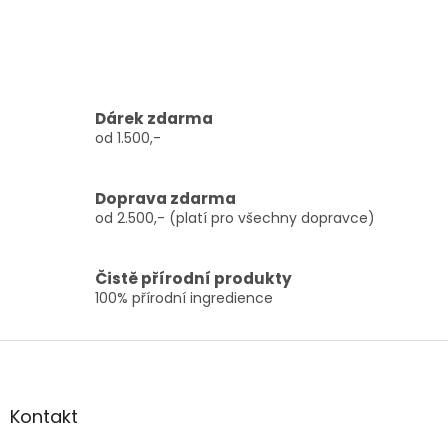
Dárek zdarma
od 1.500,-
Doprava zdarma
od 2.500,- (platí pro všechny dopravce)
Čistě přírodní produkty
100% přírodní ingredience
Z
á
p
a
Kontakt
t