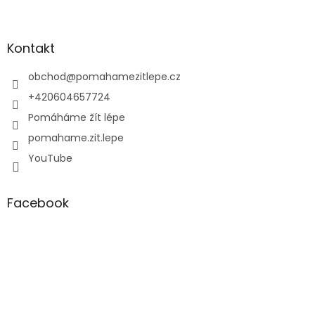
Z
á
p
a
Kontakt
t
í
obchod
@
pomahamezitlepe.cz
+420604657724
Pomáháme žít lépe
pomahame.zit.lepe
YouTube
Facebook