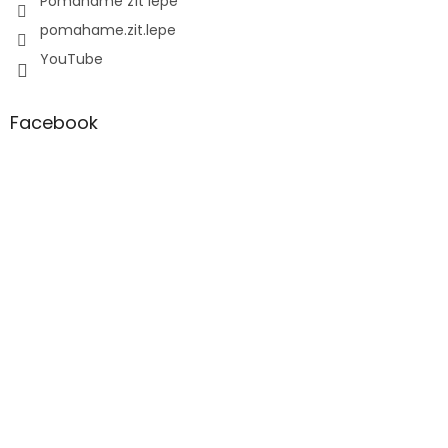
Pomáháme žít lépe
pomahame.zit.lepe
YouTube
Facebook