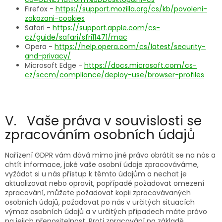
Firefox -
https://support.mozilla.org/cs/kb/povoleni-
zakazani-cookies
Safari -
https://support.apple.com/cs-
cz/guide/safari/sfri11471/mac
Opera -
https://help.opera.com/cs/latest/security-
and-privacy/
Microsoft Edge -
https://docs.microsoft.com/cs-
cz/sccm/compliance/deploy-use/browser-profiles
V. Vaše práva v souvislosti se
zpracováním osobních údajů
Nařízení GDPR vám dává mimo jiné právo obrátit se na nás a
chtít informace, jaké vaše osobní údaje zpracováváme,
vyžádat si u nás přístup k těmto údajům a nechat je
aktualizovat nebo opravit, popřípadě požadovat omezení
zpracování, můžete požadovat kopii zpracovávaných
osobních údajů, požadovat po nás v určitých situacích
výmaz osobních údajů a v určitých případech máte právo
na jejich přenositelnost. Proti zpracování na základě