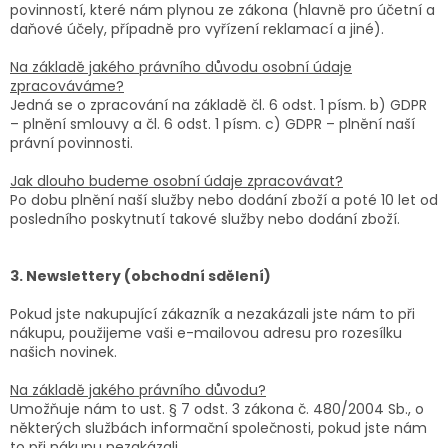
povinností, které nám plynou ze zákona (hlavně pro účetní a
daňové účely, případně pro vyřízení reklamací a jiné).
Na základě jakého právního důvodu osobní údaje
zpracováváme?
Jedná se o zpracování na základě čl. 6 odst. 1 písm. b) GDPR
– plnění smlouvy a čl. 6 odst. 1 písm. c) GDPR – plnění naší
právní povinnosti.
Jak dlouho budeme osobní údaje zpracovávat?
Po dobu plnění naší služby nebo dodání zboží a poté 10 let od
posledního poskytnutí takové služby nebo dodání zboží.
3. Newslettery (obchodní sdělení)
Pokud jste nakupující zákazník a nezakázali jste nám to při
nákupu, použijeme vaši e-mailovou adresu pro rozesílku
našich novinek.
Na základě jakého právního důvodu?
Umožňuje nám to ust. § 7 odst. 3 zákona č. 480/2004 Sb., o
některých službách informační společnosti, pokud jste nám
to při nákupu nezakázali.