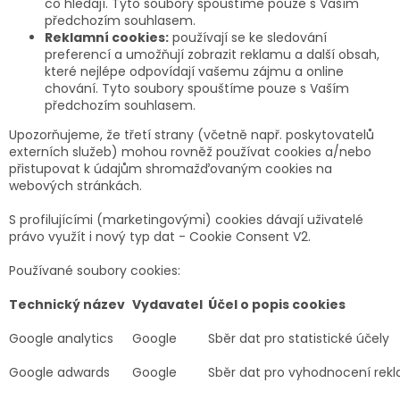
co hledají. Tyto soubory spouštíme pouze s Vaším
předchozím souhlasem.
Reklamní cookies:
používají se ke sledování
preferencí a umožňují zobrazit reklamu a další obsah,
které nejlépe odpovídají vašemu zájmu a online
chování. Tyto soubory spouštíme pouze s Vaším
předchozím souhlasem.
Upozorňujeme, že třetí strany (včetně např. poskytovatelů
externích služeb) mohou rovněž používat cookies a/nebo
přistupovat k údajům shromažďovaným cookies na
webových stránkách.
S
profilujícími (marketingovými) cookies dávají uživatelé
právo využít i nový typ dat - Cookie Consent V2.
Používané soubory cookies:
Technický název
Vydavatel
Účel o popis cookies
Google analytics
Google
Sběr dat pro statistické účely
Google adwards
Google
Sběr dat pro vyhodnocení re