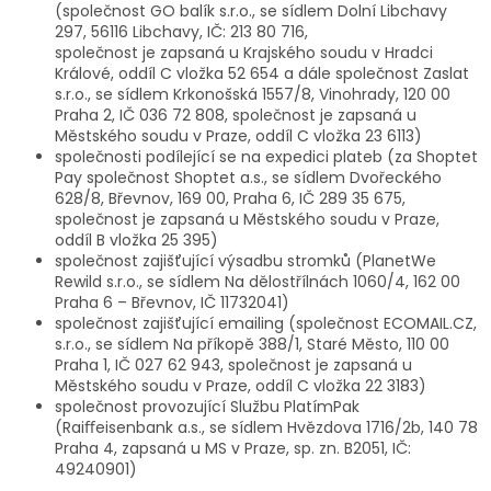
(společnost GO balík s.r.o., se sídlem Dolní Libchavy
297, 56116 Libchavy, IČ: 213 80 716,
společnost je zapsaná
u Krajského soudu v Hradci
Králové, oddíl C vložka 52 654 a dále společnost Zaslat
s.r.o., se sídlem Krkonošská 1557/8, Vinohrady, 120 00
Praha 2, IČ 036 72 808, společnost je zapsaná u
Městského soudu v Praze, oddíl C vložka 23 6113)
společnosti podílející se na expedici plateb (za Shoptet
Pay společnost Shoptet a.s., se sídlem Dvořeckého
628/8, Břevnov, 169 00, Praha 6, IČ 289 35 675,
společnost je zapsaná u Městského soudu v Praze,
oddíl B vložka 25 395)
společnost zajišťující výsadbu stromků (PlanetWe
Rewild s.r.o., se sídlem Na dělostřílnách 1060/4, 162 00
Praha 6 – Břevnov, IČ 11732041)
společnost zajišťující emailing (společnost E
COMAIL.CZ,
s.r.o., se sídlem Na příkopě 388/1, Staré Město, 110 00
Praha 1, IČ 027 62 943, společnost je zapsaná u
Městského soudu v Praze, oddíl C vložka 22 3183)
společnost provozující Službu PlatímPak
(
Raiﬀeisenbank a.s.
, se sídlem Hvězdova 1716/2b, 140 78
Praha 4, zapsaná u MS v Praze, sp. zn. B2051, IČ:
49240901)