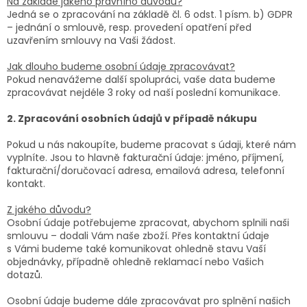
Na základě jakého právního důvodu?
Jedná se o zpracování na základě čl. 6 odst. 1 písm. b) GDPR
– jednání o smlouvě, resp. provedení opatření před
uzavřením smlouvy na Vaši žádost.
Jak dlouho budeme osobní údaje zpracovávat?
Pokud nenavážeme další spolupráci, vaše data budeme
zpracovávat nejdéle 3 roky od naší poslední komunikace.
2. Zpracování osobních údajů v případě nákupu
Pokud u nás nakoupíte, budeme pracovat s údaji, které nám
vyplníte. Jsou to hlavně fakturační údaje: jméno, příjmení,
fakturační/doručovací adresa, emailová adresa, telefonní
kontakt.
Z jakého důvodu?
Osobní údaje potřebujeme zpracovat, abychom splnili naši
smlouvu – dodali Vám naše zboží. Přes kontaktní údaje
s Vámi budeme také komunikovat ohledně stavu Vaší
objednávky, případně ohledně reklamací nebo Vašich
dotazů.
Osobní údaje budeme dále zpracovávat pro splnění našich