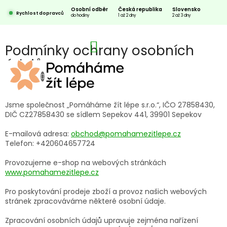
Přejít
Osobní odběr
Česká republika
Slovensko
na
Rychlost dopravců
do hodiny
1 až 2 dny
2 až 3 dny
obsah
NÁKUPNÍ
Podmínky ochrany osobních
KOŠÍK
údajů
CZK
Zásady práce s vašimi údaji
Jsme společnost „Pomáháme žít lépe s.r.o.“, IČO 27858430,
DIČ CZ27858430
se sídlem Sepekov 441, 39901 Sepekov
E-mailová adresa:
obchod@pomahamezitlepe.cz
Telefon: +420604657724
Provozujeme e-shop na webových stránkách
www.pomahamezitlepe.cz
Pro poskytování prodeje zboží a provoz našich webových
stránek zpracováváme některé osobní údaje.
Zpracování osobních údajů upravuje zejména nařízení