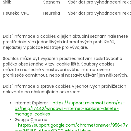
Sklik
Seznam
Sběr dat pro vyhodnocení re
Heureka CPC
Heureka
Sběr dat pro vyhodnocení re
Další informace o cookies a jejich aktuální seznam naleznete
prostřednictvím jednotlivých internetových prohlížečů,
nejčastěji v položce Nástroje pro vývojáře.
Souhlas může být vyjádřen prostřednictvím zaškrtávacího
políčka obsaženého v tzv. cookie liště. Soubory cookies
můžete i následně v nastavení svého internetového
prohlížeče odmítnout, nebo si nastavit užívání jen některých.
Další informace o správě cookies v jednotlivých prohlížečích
naleznete na následujících odkazech:
Internet Explorer -
https://support.microsoft.com/cs-
cz/help/17442/windows-internet-explorer-delete-
manage-cookies
Google Chrome
-
https://support.google.com/chrome/answer/95647?
co=GENIE.Platform%3DDesktop&hl=cs