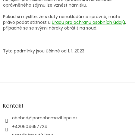
oprávněného zájmu lze vznést námitku.
Pokud si myslíte, že s daty nenakládáme správně, máte
právo podat stížnost u
Úřadu pro ochranu osobních údajů
,
případně se se svými nároky obrátit na soud.
Tyto podmínky jsou účinné od 1. 1. 2023
Z
á
p
a
Kontakt
t
í
obchod
@
pomahamezitlepe.cz
+420604657724