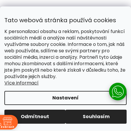
Tato webová stránka používá cookies
K personalizaci obsahu a reklam, poskytování funkcí
sociálních médií a analýze naší návštěvnosti
Dárek zdarma
využíváme soubory cookie. Informace o tom, jak náš
od 1.500,-
web používáte, sdílíme se svými partnery pro
sociální média, inzerci a analýzy. Partneři tyto údaje
mohou zkombinovat s dalšími informacemi, které
Doprava zdarma
jste jim poskytli nebo které získali v důsledku toho, že
od 2.500,- (platí pro všechny dopravce)
používáte jejich služby.
Více informací
Čistě přírodní produkty
100% přírodní ingredience
Nastavení
Z
á
Odmítnout
Souhlasím
p
0
a
Zobrazit
Kontakt