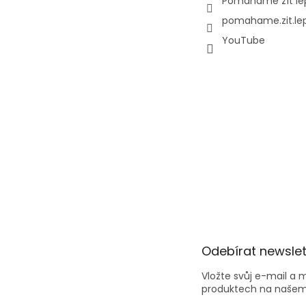
Pomáháme žít lé
pomahame.zit.le
YouTube
Odebírat newslet
Vložte svůj e-mail a
produktech na našem