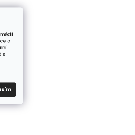
 médií
ace o
lní
t s
asím