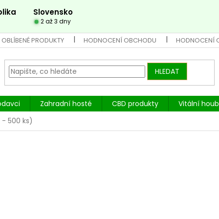
lika
Slovensko
2 až 3 dny
 OBLÍBENÉ PRODUKTY
HODNOCENÍ OBCHODU
HODNOCENÍ 
HLEDAT
odavci
Zahradní hosté
CBD produkty
Vitální hou
 - 500 ks)