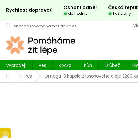
Přejít
Osobní odběr
Česká repub
na
Rychlost dopravců
do hodiny
1 až 2 dny
obsah
MÉ
obchod@pomahamezitlepe.cz
Výprodej!
Pes
Kočka
Kůň
Drůbež
Hl
Domů
Pes
Omega-3 kapsle z lososového oleje (200 ks