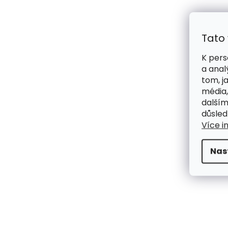
Tato
K pers
a anal
tom, j
média,
dalším
důsled
Více i
Nas