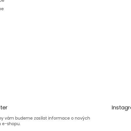
pe
pe
ter
Instag
 my vám budeme zasílat informace o nových
 e-shopu.