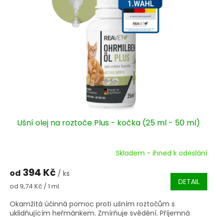
Ušní olej na roztoče Plus - kočka (25 ml - 50 ml)
Skladem - ihned k odeslání
Průměrné
hodnocení
394 Kč
od
produktu
/ ks
DETAIL
je
Měrná
od 9,74 Kč / 1 ml
4,8
cena:
z
Okamžitá účinná pomoc proti ušním roztočům s
5
uklidňujícím heřmánkem. Zmírňuje svědění. Příjemná