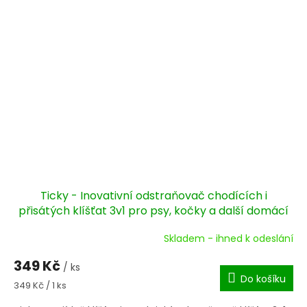
Ticky - Inovativní odstraňovač chodících i
přisátých klíšťat 3v1 pro psy, kočky a další domácí
mazlíčky
Skladem - ihned k odeslání
Průměrné
hodnocení
349 Kč
produktu
/ ks
Do košíku
je
Měrná
349 Kč / 1 ks
5,0
cena:
z