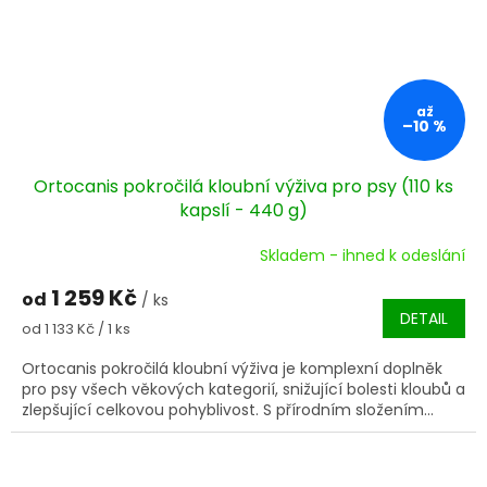
až
–10 %
Ortocanis pokročilá kloubní výživa pro psy (110 ks
kapslí - 440 g)
Skladem - ihned k odeslání
Průměrné
hodnocení
1 259 Kč
od
produktu
/ ks
DETAIL
je
Měrná
od 1 133 Kč / 1 ks
5,0
cena:
z
Ortocanis pokročilá kloubní výživa je komplexní doplněk
5
pro psy všech věkových kategorií, snižující bolesti kloubů a
hvězdiček.
zlepšující celkovou pohyblivost. S přírodním složením...