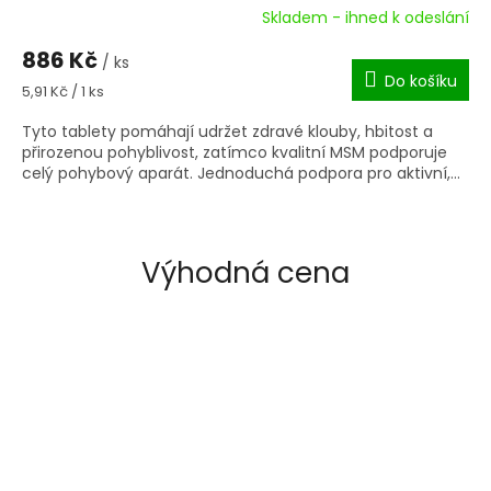
Skladem - ihned k odeslání
886 Kč
/ ks
Do košíku
Měrná
5,91 Kč / 1 ks
cena:
Tyto tablety pomáhají udržet zdravé klouby, hbitost a
přirozenou pohyblivost, zatímco kvalitní MSM podporuje
celý pohybový aparát. Jednoduchá podpora pro aktivní,...
Výhodná cena