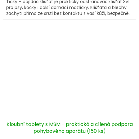
Ticky – pojídač klíšťat je praktický odstraňovač klíšťat 3v1
5
pro psy, kočky i další domácí mazlíčky. Klíšťata a blechy
hvězdiček.
zachytí přímo ze srsti bez kontaktu s vaší kůží, bezpečně...
Kloubní tablety s MSM - praktická a cílená podpora
pohybového aparátu (150 ks)