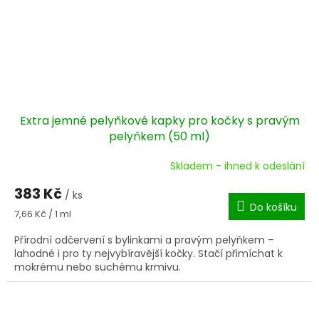
Extra jemné pelyňkové kapky pro kočky s pravým
pelyňkem (50 ml)
Skladem - ihned k odeslání
383 Kč
/ ks
Do košíku
Měrná
7,66 Kč / 1 ml
cena:
Přírodní odčervení s bylinkami a pravým pelyňkem –
lahodné i pro ty nejvybíravější kočky. Stačí přimíchat k
mokrému nebo suchému krmivu.