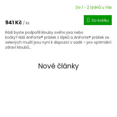
Do 1 - 2 týdnů u Vás
Průměrné
hodnocení
produktu
Do košíku
941 Kč
je
/ ks
5,0
Rádi byste podpořili klouby svého psa nebo
z
kočky? Náš AniForte® prášek z šípků a AniForte® prášek ze
5
zelených mušlí jsou nyní k dispozici v sadě – pro optimální
hvězdiček.
zdraví kloubů...
Nové články