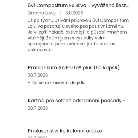
6v1 Compositum Ex Silva - vyvážená šestice vitálních hub (30 ml)
Hodnocení
Simona Löwy
|
5.8.2026
produktu
Už po týdnu užívání přípravku 6v1 Compositum
je
Ex Silva pozoruji u svého psa pozitivní změnu.
5
Je v lepší náladě, aktivnější a působí mnohem
z
vitálněji. Zatím jsem s výsledky velmi
5
spokojená a jsem zvědavá, jak bude stav
hvězdiček.
pokračovat.
Probiotikum AniForte® plus (90 kapslí)
Hodnocení
30.7.2026
produktu
+ Dá se rozmixovat do jídla
je
5
z
Kartáč pro šetrné odstranění podsady - různé velikosti
5
Hodnocení
28.7.2026
hvězdiček.
produktu
je
5
Příslušenství ke kolenní ortéze
z
5
Hodnocení