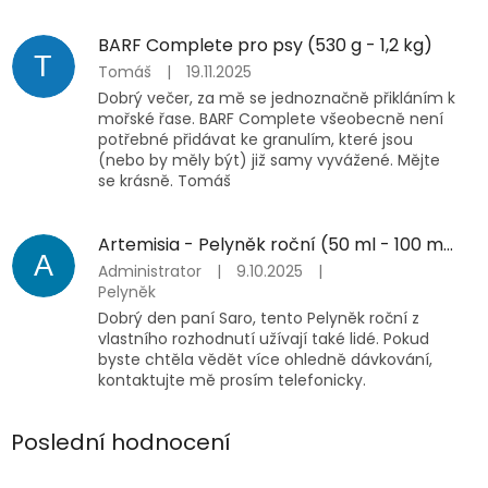
BARF Complete pro psy (530 g - 1,2 kg)
T
Tomáš
|
19.11.2025
Dobrý večer, za mě se jednoznačně přikláním k
mořské řase. BARF Complete všeobecně není
potřebné přidávat ke granulím, které jsou
(nebo by měly být) již samy vyvážené. Mějte
se krásně. Tomáš
Artemisia - Pelyněk roční (50 ml - 100 ml)
A
Administrator
|
9.10.2025
|
Pelyněk
Dobrý den paní Saro, tento Pelyněk roční z
vlastního rozhodnutí užívají také lidé. Pokud
byste chtěla vědět více ohledně dávkování,
kontaktujte mě prosím telefonicky.
Poslední hodnocení