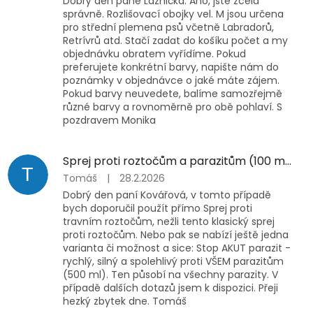
Dobrý den pane Láznička. Ano, jste zcela
správně. Rozlišovací obojky vel. M jsou určena
pro střední plemena psů včetně Labradorů,
Retrívrů atd. Stačí zadat do košíku počet a my
objednávku obratem vyřídíme. Pokud
preferujete konkrétní barvy, napište nám do
poznámky v objednávce o jaké máte zájem.
Pokud barvy neuvedete, balíme samozřejmě
různé barvy a rovnoměrně pro obě pohlaví. S
pozdravem Monika
Sprej proti roztočům a parazitům (100 ml - 500 ml)
T
Tomáš
|
28.2.2026
Dobrý den paní Kovářová, v tomto případě
bych doporučil použít přímo Sprej proti
travním roztočům, nežli tento klasický sprej
proti roztočům. Nebo pak se nabízí ještě jedna
varianta či možnost a sice: Stop AKUT parazit -
rychlý, silný a spolehlivý proti VŠEM parazitům
(500 ml). Ten působí na všechny parazity. V
případě dalších dotazů jsem k dispozici. Přeji
hezký zbytek dne. Tomáš