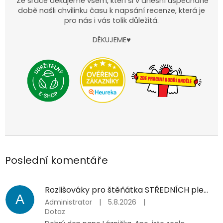
Ze srdce děkujeme všem, kteří si v dnešní uspěchané
době našli chvilinku času k napsání recenze, která je
pro nás i vás tolik důležitá.
DĚKUJEME♥
Poslední komentáře
Rozlišováky pro štěňátka STŘEDNÍCH plemen (vel. M)
A
Administrator
|
5.8.2026
|
Dotaz