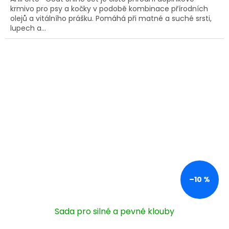
krmivo pro psy a kočky v podobě kombinace přírodních
5
olejů a vitálního prášku. Pomáhá při matné a suché srsti,
hvězdiček.
lupech a...
–10 %
Sada pro silné a pevné klouby