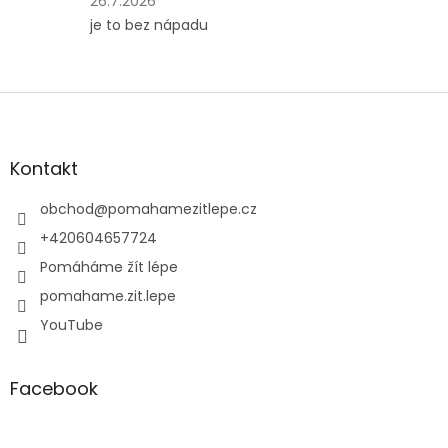
26.7.2026
hvězdiček.
produktu
je to bez nápadu
je
4
z
5
Z
hvězdiček.
á
p
a
Kontakt
t
í
obchod
@
pomahamezitlepe.cz
+420604657724
Pomáháme žít lépe
pomahame.zit.lepe
YouTube
Facebook