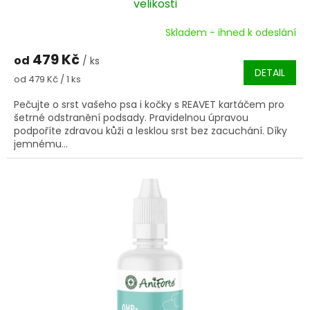
velikosti
Skladem - ihned k odeslání
Průměrné
hodnocení
479 Kč
od
produktu
/ ks
DETAIL
je
Měrná
od 479 Kč / 1 ks
5,0
cena:
z
Pečujte o srst vašeho psa i kočky s REAVET kartáčem pro
5
šetrné odstranění podsady. Pravidelnou úpravou
hvězdiček.
podpoříte zdravou kůži a lesklou srst bez zacuchání. Díky
jemnému...