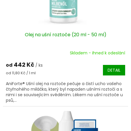
Olej na ušní roztoče (20 ml - 50 ml)
Skladem - ihned k odeslání
Průměrné
hodnocení
442 Kč
od
produktu
/ ks
DETAIL
je
Měrná
od 11,80 Kč / 1 ml
5,0
cena:
z
AniForte® Ušní olej na roztoče pečuje a čistí ucho vašeho
5
čtyřnohého miláčka, který byl napaden ušními roztoči a s
hvězdiček.
nimi i se souvisejícím svěděním. Lékem na ušní roztoče u
psů,...