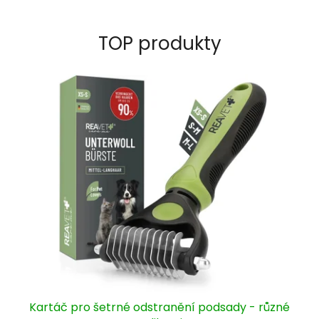
T
V
TOP produkty
Í
(
R
a
l
p
h
S
m
a
r
t
)
Kartáč pro šetrné odstranění podsady - různé
.