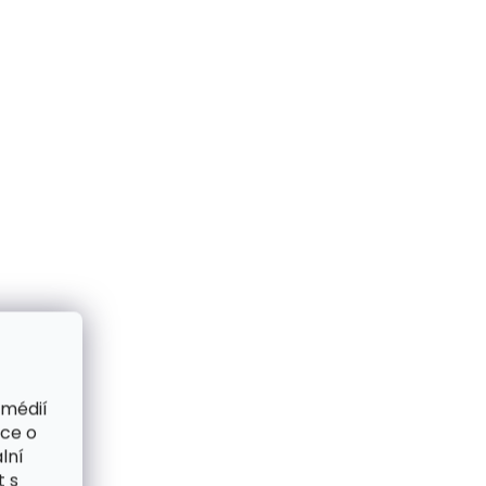
 médií
ace o
lní
t s