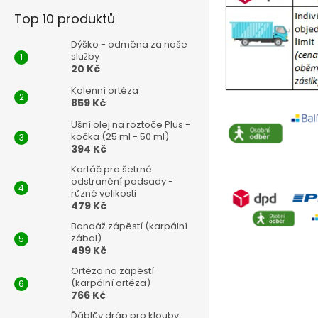
Top 10 produktů
Dýško - odměna za naše
služby
20 Kč
Kolenní ortéza
859 Kč
Ušní olej na roztoče Plus -
kočka (25 ml - 50 ml)
394 Kč
Kartáč pro šetrné
odstranění podsady -
různé velikosti
479 Kč
Bandáž zápěstí (karpální
zábal)
499 Kč
Ortéza na zápěstí
(karpální ortéza)
766 Kč
Ďáblův dráp pro klouby,