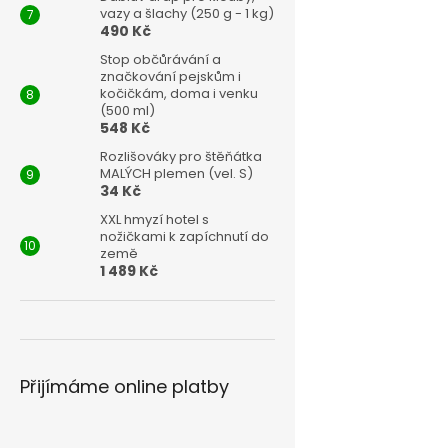
vazy a šlachy (250 g - 1 kg)
490 Kč
Stop občůrávání a
značkování pejskům i
kočičkám, doma i venku
(500 ml)
548 Kč
Rozlišováky pro štěňátka
MALÝCH plemen (vel. S)
34 Kč
XXL hmyzí hotel s
nožičkami k zapíchnutí do
země
1 489 Kč
Přijímáme online platby