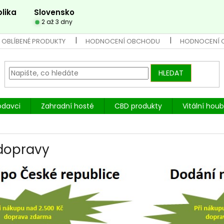
lika
Slovensko
2 až 3 dny
 OBLÍBENÉ PRODUKTY
HODNOCENÍ OBCHODU
HODNOCENÍ 
HLEDAT
odavci
Zahradní hosté
CBD produkty
Vitální hou
dopravy