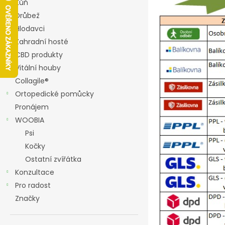
í
Kůň
p
Drůbež
a
Hlodavci
n
Zahradní hosté
e
CBD produkty
l
Vitální houby
Collagile®
Ortopedické pomůcky
Pronájem
WOOBIA
Psi
Kočky
Ostatní zvířátka
Konzultace
Pro radost
Značky