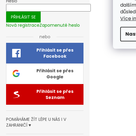
Heslo
dalším
důsled
PŘIHLÁSIT SE
Více i
Nová registrace
Zapomenuté heslo
Nas
nebo
Přihlásit se přes
Facebook
Přihlásit se přes
Google
Přihlásit se přes
Seznam
POMÁHÁME ŽÍT LÉPE U NÁS I V
ZAHRANIČÍ ♥