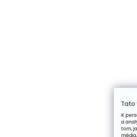
Tato
K pers
a anal
tom, j
média,