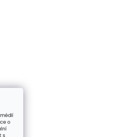
 médií
ace o
lní
t s