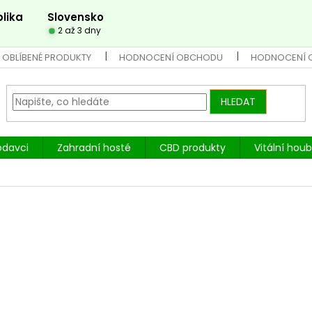
lika
Slovensko
2 až 3 dny
 OBLÍBENÉ PRODUKTY
HODNOCENÍ OBCHODU
HODNOCENÍ 
HLEDAT
odavci
Zahradní hosté
CBD produkty
Vitální hou