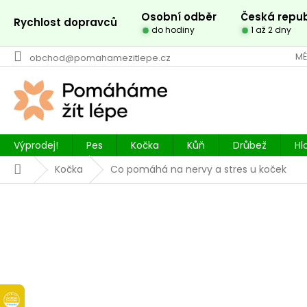
Přejít
Osobní odběr
Česká repub
na
Rychlost dopravců
do hodiny
1 až 2 dny
obsah
MÉ
obchod@pomahamezitlepe.cz
Výprodej!
Pes
Kočka
Kůň
Drůbež
Hl
Domů
Kočka
Co pomáhá na nervy a stres u koček