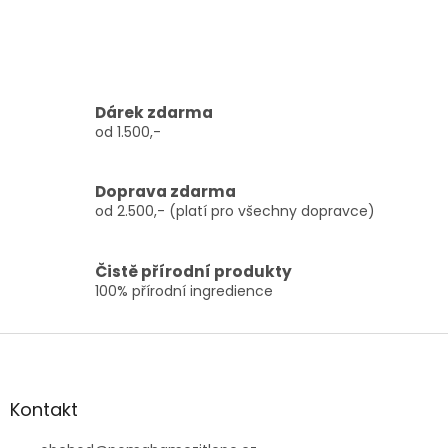
Dárek zdarma
od 1.500,-
Doprava zdarma
od 2.500,- (platí pro všechny dopravce)
Čistě přírodní produkty
100% přírodní ingredience
Z
á
p
a
Kontakt
t