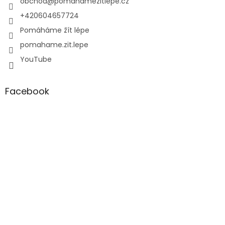
í
obchod
@
pomahamezitlepe.cz
+420604657724
Pomáháme žít lépe
pomahame.zit.lepe
YouTube
Facebook