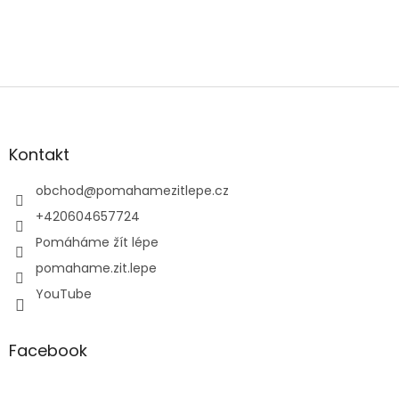
Z
á
p
a
Kontakt
t
í
obchod
@
pomahamezitlepe.cz
+420604657724
Pomáháme žít lépe
pomahame.zit.lepe
YouTube
Facebook