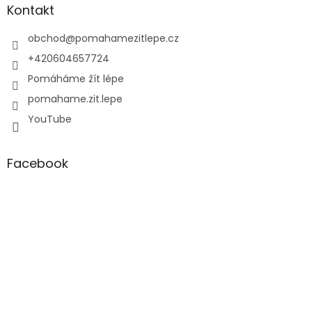
a
Kontakt
t
í
obchod
@
pomahamezitlepe.cz
+420604657724
Pomáháme žít lépe
pomahame.zit.lepe
YouTube
Facebook