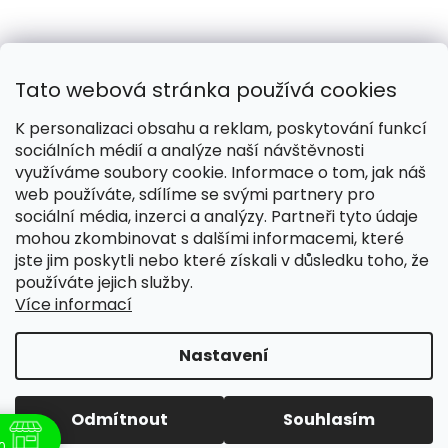
Tato webová stránka používá cookies
K personalizaci obsahu a reklam, poskytování funkcí
sociálních médií a analýze naší návštěvnosti
využíváme soubory cookie. Informace o tom, jak náš
web používáte, sdílíme se svými partnery pro
Naše smečka:
Silver Needles (Chovatelská stanice)
sociální média, inzerci a analýzy. Partneři tyto údaje
mohou zkombinovat s dalšími informacemi, které
jste jim poskytli nebo které získali v důsledku toho, že
používáte jejich služby.
Více informací
Vytvořil Shoptet
Nastavení
Copyright 2026
Pomáháme žít lépe
. Všechna práva
vyhrazena.
Upravit nastavení cookies
Odmítnout
Souhlasím
0