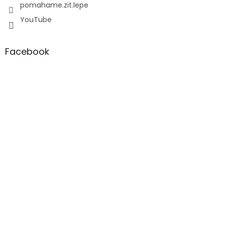
pomahame.zit.lepe
YouTube
Facebook