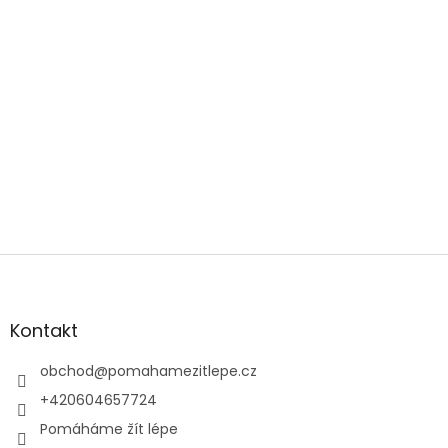
Z
á
p
a
Kontakt
t
í
obchod
@
pomahamezitlepe.cz
+420604657724
Pomáháme žít lépe