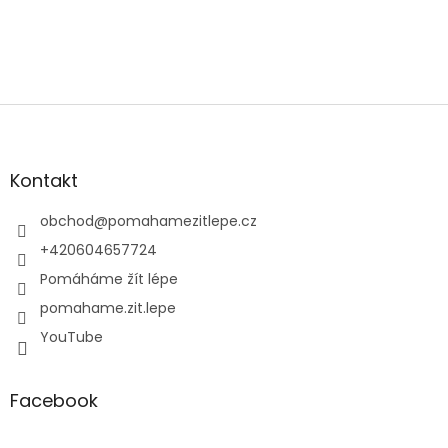
Z
á
p
a
Kontakt
t
í
obchod
@
pomahamezitlepe.cz
+420604657724
Pomáháme žít lépe
pomahame.zit.lepe
YouTube
Facebook