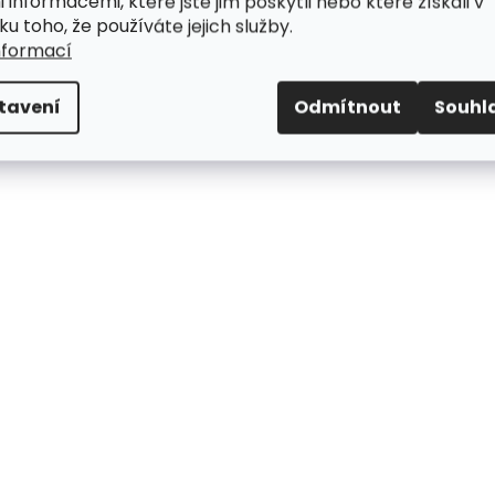
i informacemi, které jste jim poskytli nebo které získali v
ku toho, že používáte jejich služby.
nformací
tavení
Odmítnout
Souhl