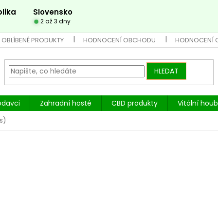
lika
Slovensko
2 až 3 dny
 OBLÍBENÉ PRODUKTY
HODNOCENÍ OBCHODU
HODNOCENÍ 
HLEDAT
odavci
Zahradní hosté
CBD produkty
Vitální hou
s)