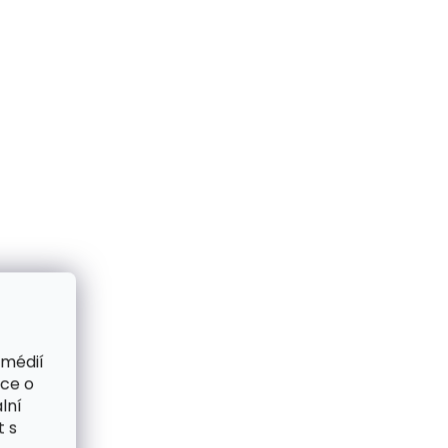
 médií
ace o
lní
t s