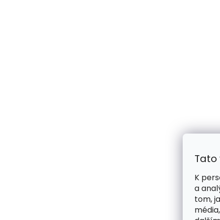
Tato
K pers
a anal
tom, j
média,