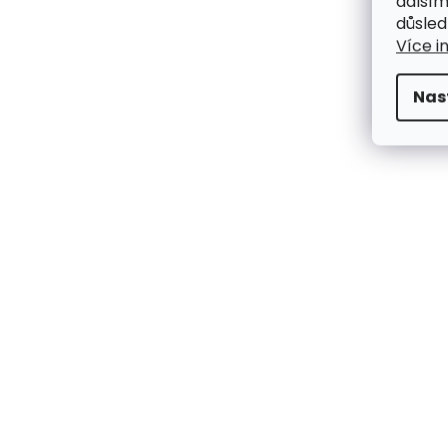
dalším
důsled
Více i
Nas