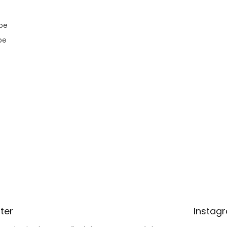
pe
pe
ter
Instag