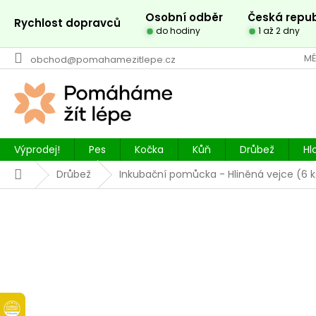
Přejít
Osobní odběr
Česká repub
na
Rychlost dopravců
do hodiny
1 až 2 dny
obsah
MÉ
obchod@pomahamezitlepe.cz
Výprodej!
Pes
Kočka
Kůň
Drůbež
Hl
Domů
Drůbež
Inkubační pomůcka - Hliněná vejce (6 k