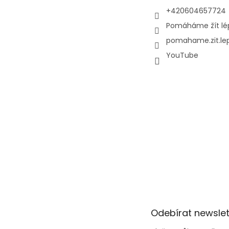
+420604657724
Pomáháme žít lé
pomahame.zit.le
YouTube
Odebírat newslet