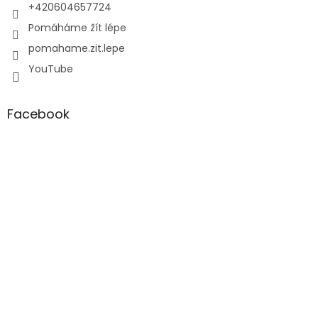
+420604657724
Pomáháme žít lépe
pomahame.zit.lepe
YouTube
Facebook