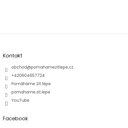
Z
á
p
a
Kontakt
t
í
obchod
@
pomahamezitlepe.cz
+420604657724
Pomáháme žít lépe
pomahame.zit.lepe
YouTube
Facebook