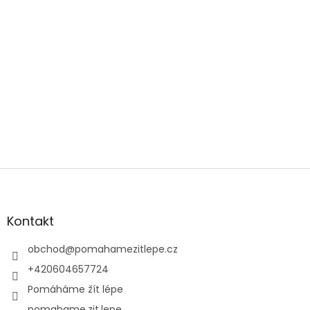
Z
á
p
a
Kontakt
t
í
obchod
@
pomahamezitlepe.cz
+420604657724
Pomáháme žít lépe
pomahame.zit.lepe