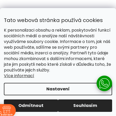
Tato webová stránka používá cookies
K personalizaci obsahu a reklam, poskytování funkcí
sociálních médií a analýze naší návštěvnosti
využíváme soubory cookie. Informace o tom, jak náš
web používáte, sdílíme se svými partnery pro
Naše smečka:
Silver Needles (Chovatelská stanice)
sociální média, inzerci a analýzy. Partneři tyto údaje
mohou zkombinovat s dalšími informacemi, které
jste jim poskytli nebo které získali v důsledku toho, že
používáte jejich služby.
Více informací
Vytvořil Shoptet
Nastavení
Copyright 2026
Pomáháme žít lépe
. Všechna práva
vyhrazena.
Upravit nastavení cookies
Odmítnout
Souhlasím
0
Zobrazit