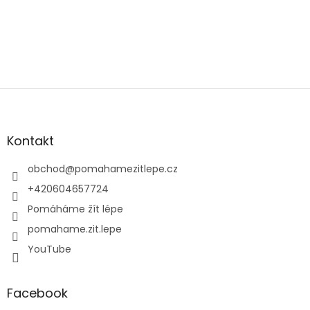
Z
á
p
a
Kontakt
t
í
obchod
@
pomahamezitlepe.cz
+420604657724
Pomáháme žít lépe
pomahame.zit.lepe
YouTube
Facebook