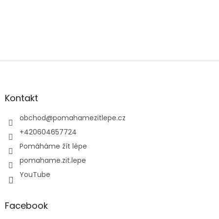
Z
á
p
a
Kontakt
t
í
obchod
@
pomahamezitlepe.cz
+420604657724
Pomáháme žít lépe
pomahame.zit.lepe
YouTube
Facebook