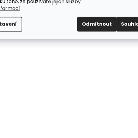
ku toho, že používáte jejich služby.
nformací
tavení
Odmítnout
Souhl