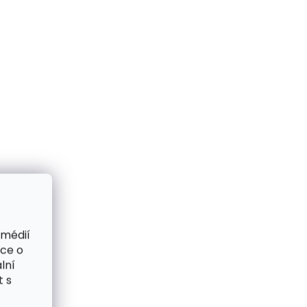
 médií
ace o
lní
t s