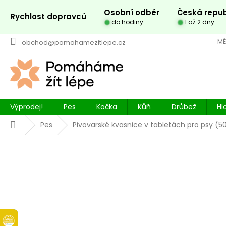
Přejít
Osobní odběr
Česká repub
na
Rychlost dopravců
do hodiny
1 až 2 dny
obsah
MÉ
obchod@pomahamezitlepe.cz
Výprodej!
Pes
Kočka
Kůň
Drůbež
Hl
Domů
Pes
Pivovarské kvasnice v tabletách pro psy (50