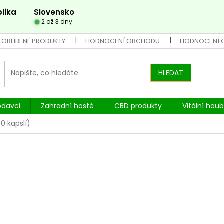
lika
Slovensko
2 až 3 dny
 OBLÍBENÉ PRODUKTY
HODNOCENÍ OBCHODU
HODNOCENÍ 
HLEDAT
odavci
Zahradní hosté
CBD produkty
Vitální hou
0 kapslí)