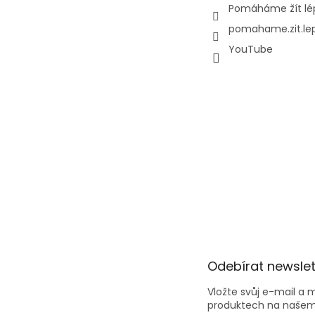
Pomáháme žít lé
pomahame.zit.le
YouTube
Odebírat newslet
Vložte svůj e-mail a
produktech na našem