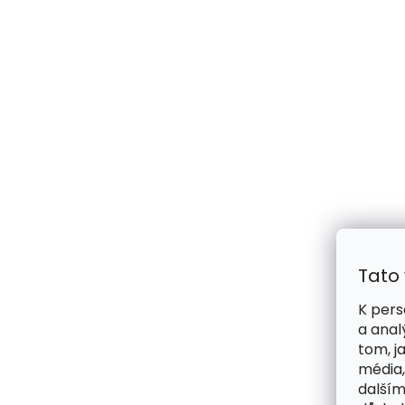
Tato
K pers
a anal
tom, j
média,
dalším