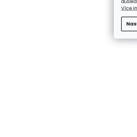
důsled
Více i
Nas