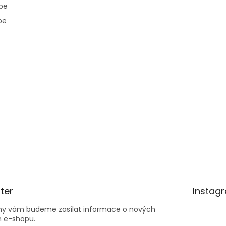
pe
pe
ter
Instag
 my vám budeme zasílat informace o nových
 e-shopu.