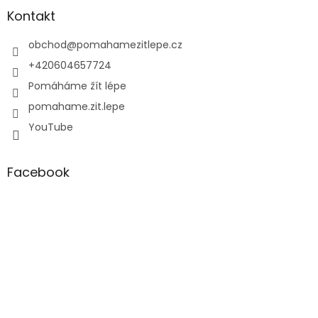
a
Kontakt
t
í
obchod
@
pomahamezitlepe.cz
+420604657724
Pomáháme žít lépe
pomahame.zit.lepe
YouTube
Facebook