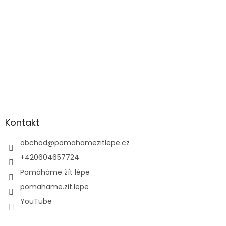
Z
á
p
a
Kontakt
t
í
obchod
@
pomahamezitlepe.cz
+420604657724
Pomáháme žít lépe
pomahame.zit.lepe
YouTube