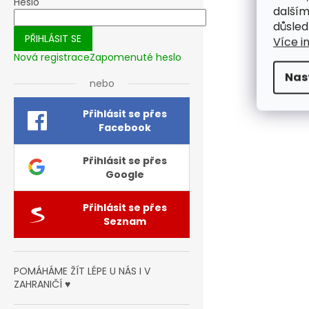
Heslo
dalším
důsled
PŘIHLÁSIT SE
Více i
Nová registrace
Zapomenuté heslo
Nas
nebo
Přihlásit se přes
Facebook
Přihlásit se přes
Google
Přihlásit se přes
Seznam
POMÁHÁME ŽÍT LÉPE U NÁS I V
ZAHRANIČÍ ♥