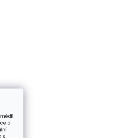
 médií
ace o
lní
t s