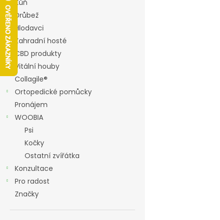
í
Kůň
p
Drůbež
a
Hlodavci
n
Zahradní hosté
e
CBD produkty
l
Vitální houby
Collagile®
Ortopedické pomůcky
Pronájem
WOOBIA
Psi
Kočky
Ostatní zvířátka
Konzultace
Pro radost
Značky