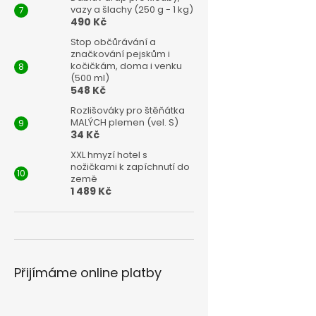
vazy a šlachy (250 g - 1 kg)
490 Kč
Stop občůrávání a
značkování pejskům i
kočičkám, doma i venku
(500 ml)
548 Kč
Rozlišováky pro štěňátka
MALÝCH plemen (vel. S)
34 Kč
XXL hmyzí hotel s
nožičkami k zapíchnutí do
země
1 489 Kč
Přijímáme online platby