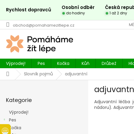
Přejít
Osobní odběr
Česká repub
na
Rychlost dopravců
do hodiny
1 až 2 dny
obsah
MÉ
obchod@pomahamezitlepe.cz
Výprodej!
Pes
Kočka
Kůň
Drůbež
Hl
Domů
Slovník pojmů
adjuvantní
P
adjuvantn
o
Přeskočit
s
Kategorie
kategorie
Adjuvantní léčba 
t
nádoru). Adjuvantn
r
Výprodej!
a
Pes
n
Kočka
n