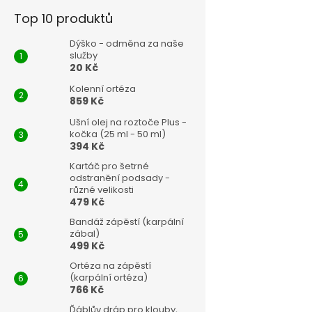
Top 10 produktů
Dýško - odměna za naše
služby
20 Kč
Kolenní ortéza
859 Kč
Ušní olej na roztoče Plus -
kočka (25 ml - 50 ml)
394 Kč
Kartáč pro šetrné
odstranění podsady -
různé velikosti
479 Kč
Bandáž zápěstí (karpální
zábal)
499 Kč
Ortéza na zápěstí
(karpální ortéza)
766 Kč
Ďáblův dráp pro klouby,