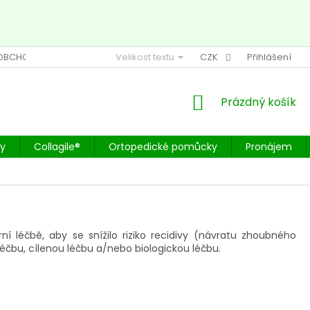
OBCHODU NA HEURECE
Velikost textu
HODNOCENÍ OBCHODU NA SEZNAMU
CZK
Přihlášení
NÁKUPNÍ
Prázdný košík
KOŠÍK
by
Collagile®
Ortopedické pomůcky
Pronájem
í léčbě, aby se snížilo riziko recidivy (návratu zhoubného
éčbu, cílenou léčbu a/nebo biologickou léčbu.