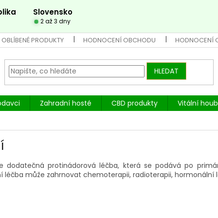
lika
Slovensko
2 až 3 dny
 OBLÍBENÉ PRODUKTY
HODNOCENÍ OBCHODU
HODNOCENÍ 
HLEDAT
odavci
Zahradní hosté
CBD produkty
Vitální hou
í
je dodatečná protinádorová léčba, která se podává po primárn
í léčba může zahrnovat chemoterapii, radioterapii, hormonální l