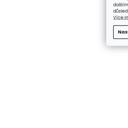
dalším
důsled
Více i
Nas