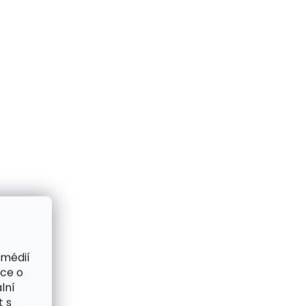
 médií
ace o
lní
t s