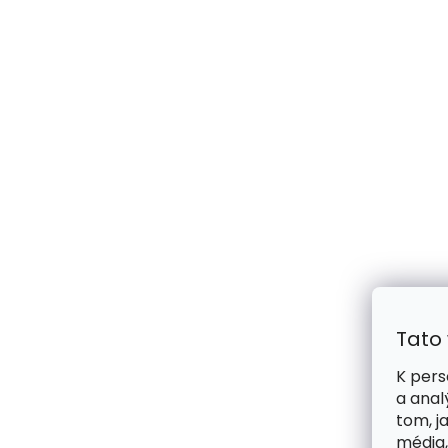
Tato
K pers
a anal
tom, j
média,