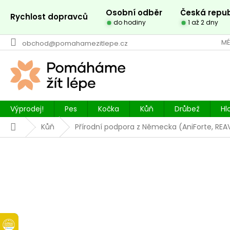
Přejít
Osobní odběr
Česká repub
na
Rychlost dopravců
do hodiny
1 až 2 dny
obsah
MÉ
obchod@pomahamezitlepe.cz
Výprodej!
Pes
Kočka
Kůň
Drůbež
Hl
Domů
Kůň
Přírodní podpora z Německa (AniForte, REA