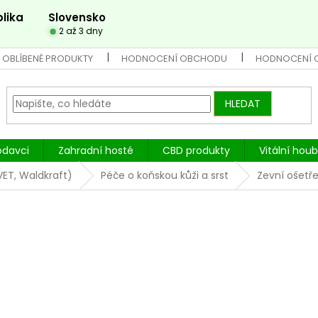
lika
Slovensko
2 až 3 dny
 OBLÍBENÉ PRODUKTY
HODNOCENÍ OBCHODU
HODNOCENÍ 
HLEDAT
odavci
Zahradní hosté
CBD produkty
Vitální hou
VET, Waldkraft)
Péče o koňskou kůži a srst
Zevní ošetře