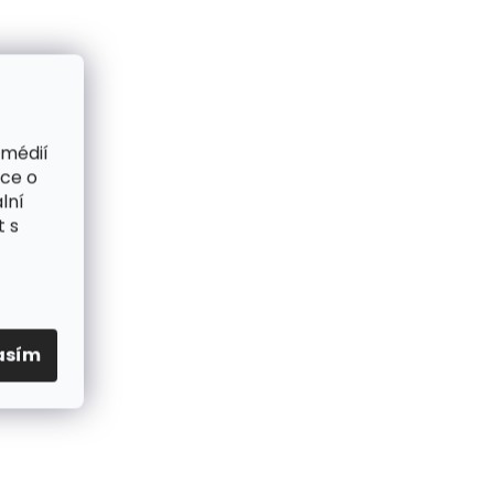
 médií
ace o
lní
t s
asím