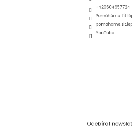
+420604657724
Pomáháme žít lé
pomahame.zit.le
YouTube
Odebírat newslet