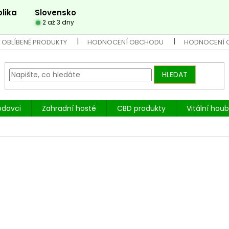
lika
Slovensko
2 až 3 dny
 OBLÍBENÉ PRODUKTY
HODNOCENÍ OBCHODU
HODNOCENÍ 
HLEDAT
odavci
Zahradní hosté
CBD produkty
Vitální hou