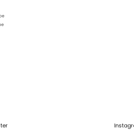
pe
pe
ter
Instag