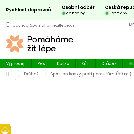
Přejít
Osobní odběr
Česká repub
na
Rychlost dopravců
do hodiny
1 až 2 dny
obsah
MÉ
obchod@pomahamezitlepe.cz
Výprodej!
Pes
Kočka
Kůň
Drůbež
Hl
Domů
Drůbež
Spot-on kapky proti parazitům (50 ml)