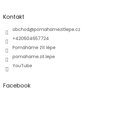
á
p
a
Kontakt
t
í
obchod
@
pomahamezitlepe.cz
+420604657724
Pomáháme žít lépe
pomahame.zit.lepe
YouTube
Facebook