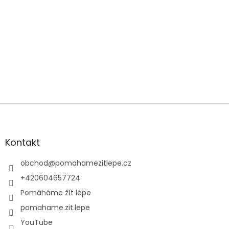
Z
á
p
a
Kontakt
t
í
obchod
@
pomahamezitlepe.cz
+420604657724
Pomáháme žít lépe
pomahame.zit.lepe
YouTube