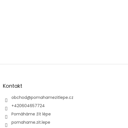
Z
á
p
a
Kontakt
t
í
obchod
@
pomahamezitlepe.cz
+420604657724
Pomáháme žít lépe
pomahame.zit.lepe