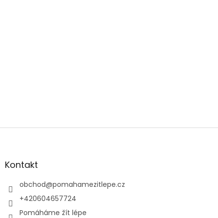
Z
á
p
a
Kontakt
t
í
obchod
@
pomahamezitlepe.cz
+420604657724
Pomáháme žít lépe