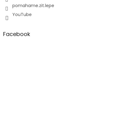
pomahame.zit.lepe
YouTube
Facebook