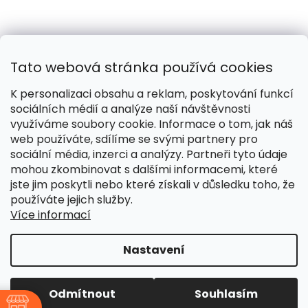
Tato webová stránka používá cookies
K personalizaci obsahu a reklam, poskytování funkcí
sociálních médií a analýze naší návštěvnosti
využíváme soubory cookie. Informace o tom, jak náš
web používáte, sdílíme se svými partnery pro
Naše smečka:
Silver Needles (Chovatelská stanice)
sociální média, inzerci a analýzy. Partneři tyto údaje
mohou zkombinovat s dalšími informacemi, které
jste jim poskytli nebo které získali v důsledku toho, že
používáte jejich služby.
Více informací
Vytvořil Shoptet
Nastavení
Copyright 2026
Pomáháme žít lépe
. Všechna práva
vyhrazena.
Upravit nastavení cookies
Odmítnout
Souhlasím