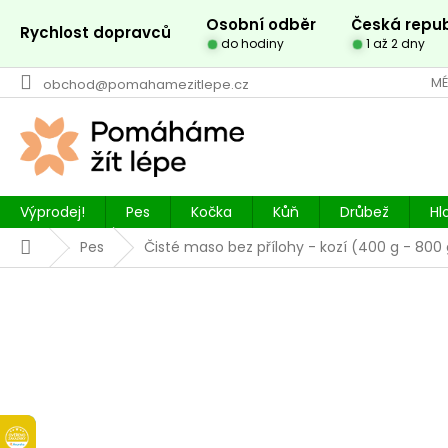
Přejít
Osobní odběr
Česká repub
na
Rychlost dopravců
do hodiny
1 až 2 dny
obsah
MÉ
obchod@pomahamezitlepe.cz
Výprodej!
Pes
Kočka
Kůň
Drůbež
Hl
Domů
Pes
Čisté maso bez přílohy - kozí (400 g - 800 