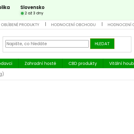
lika
Slovensko
2 až 3 dny
 OBLÍBENÉ PRODUKTY
HODNOCENÍ OBCHODU
HODNOCENÍ 
HLEDAT
odavci
Zahradní hosté
CBD produkty
Vitální hou
g)