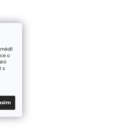
 médií
ace o
lní
t s
asím