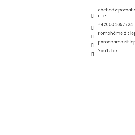
obchod
@
pomaha
e.cz
+420604657724
Pomáháme žít lé
pomahame.zit.le
YouTube