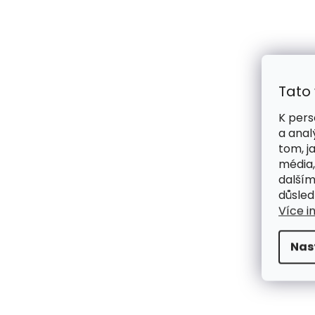
Tato
K pers
a anal
tom, j
média,
dalším
důsled
Více i
Nas