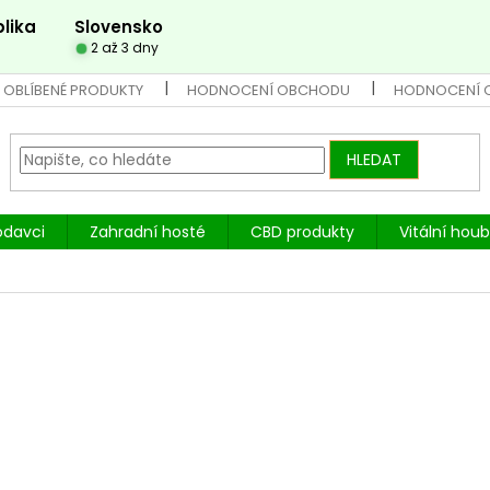
lika
Slovensko
2 až 3 dny
 OBLÍBENÉ PRODUKTY
HODNOCENÍ OBCHODU
HODNOCENÍ 
HLEDAT
odavci
Zahradní hosté
CBD produkty
Vitální hou