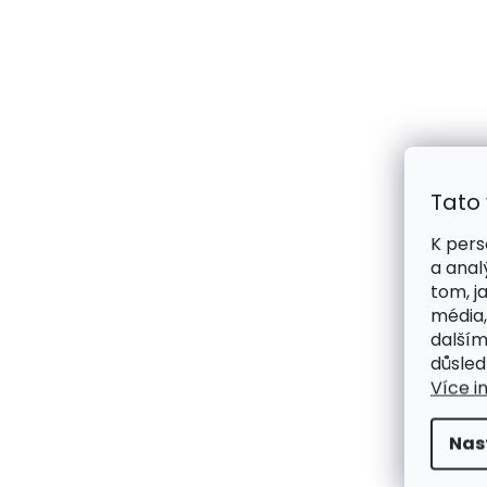
Tato
K pers
a anal
tom, j
média,
dalším
důsled
Více i
Nas