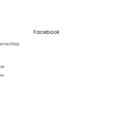
Facebook
mezitlep
pe
pe