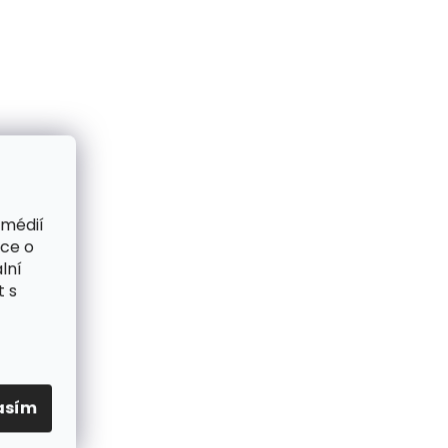
 médií
ace o
lní
t s
asím