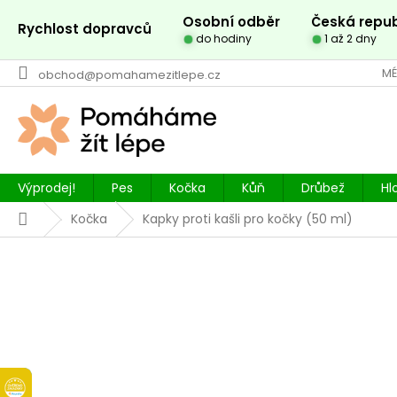
Přejít
Osobní odběr
Česká repub
na
Rychlost dopravců
do hodiny
1 až 2 dny
obsah
MÉ
obchod@pomahamezitlepe.cz
Výprodej!
Pes
Kočka
Kůň
Drůbež
Hl
Domů
Kočka
Kapky proti kašli pro kočky (50 ml)