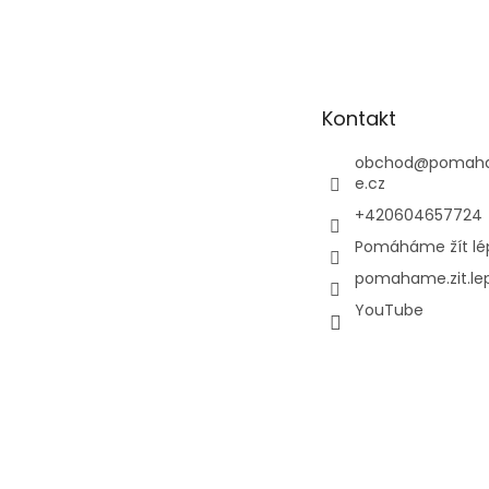
Z
á
p
a
t
Kontakt
í
obchod
@
pomaha
e.cz
+420604657724
Pomáháme žít lé
pomahame.zit.le
YouTube