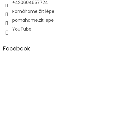
+420604657724
Pomáháme žít lépe
pomahame.zit.lepe
YouTube
Facebook