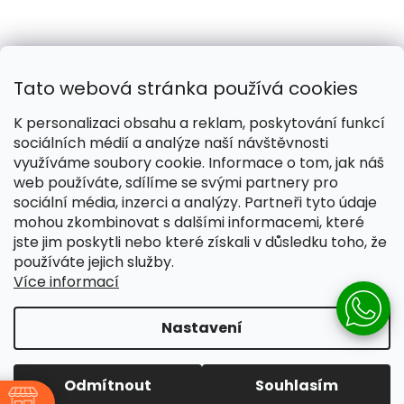
Tato webová stránka používá cookies
K personalizaci obsahu a reklam, poskytování funkcí
sociálních médií a analýze naší návštěvnosti
využíváme soubory cookie. Informace o tom, jak náš
web používáte, sdílíme se svými partnery pro
Naše smečka:
Silver Needles (Chovatelská stanice)
sociální média, inzerci a analýzy. Partneři tyto údaje
mohou zkombinovat s dalšími informacemi, které
jste jim poskytli nebo které získali v důsledku toho, že
používáte jejich služby.
Více informací
Vytvořil Shoptet
Nastavení
Copyright 2026
Pomáháme žít lépe
. Všechna práva
vyhrazena.
Upravit nastavení cookies
Odmítnout
Souhlasím