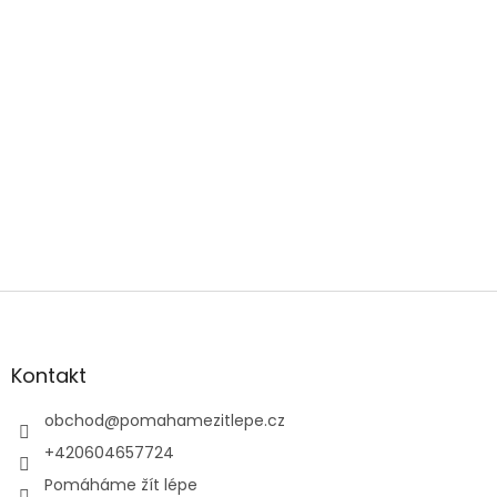
Z
á
p
a
Kontakt
t
í
obchod
@
pomahamezitlepe.cz
+420604657724
Pomáháme žít lépe