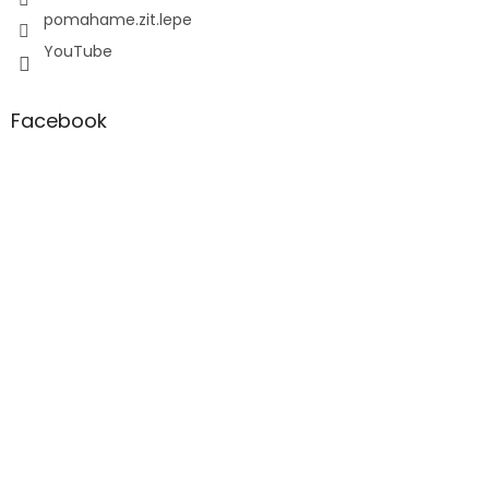
pomahame.zit.lepe
YouTube
Facebook