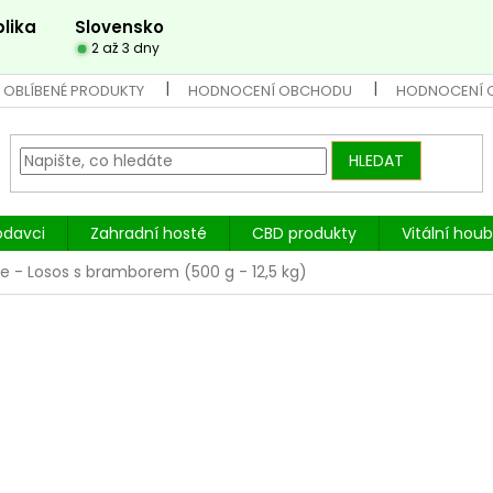
lika
Slovensko
2 až 3 dny
 OBLÍBENÉ PRODUKTY
HODNOCENÍ OBCHODU
HODNOCENÍ 
HLEDAT
odavci
Zahradní hosté
CBD produkty
Vitální hou
e - Losos s bramborem (500 g - 12,5 kg)