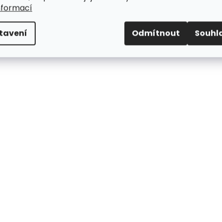
nformací
tavení
Odmítnout
Souhl