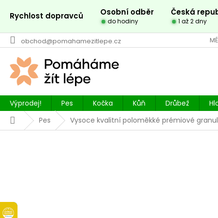
Přejít
Osobní odběr
Česká repub
na
Rychlost dopravců
do hodiny
1 až 2 dny
obsah
MÉ
obchod@pomahamezitlepe.cz
Výprodej!
Pes
Kočka
Kůň
Drůbež
Hl
Domů
Pes
Vysoce kvalitní poloměkké prémiové granul