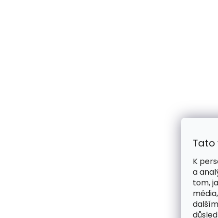
Tato
K pers
a anal
tom, j
média,
dalším
důsled