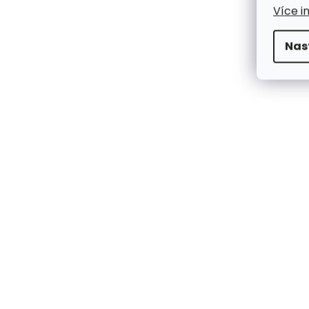
Více i
Nas