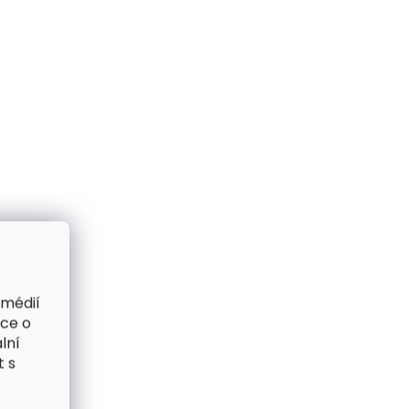
 médií
ace o
lní
t s