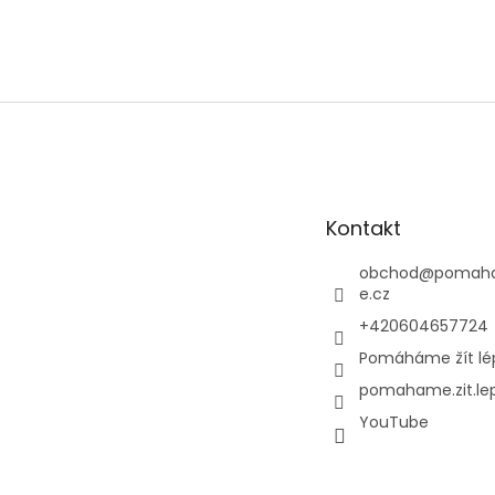
Z
á
p
a
t
Kontakt
í
obchod
@
pomaha
e.cz
+420604657724
Pomáháme žít lé
pomahame.zit.le
YouTube