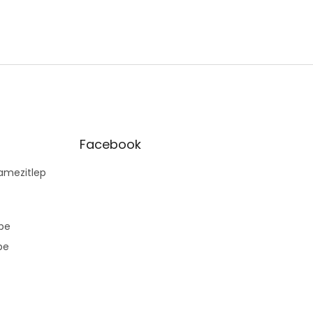
Facebook
mezitlep
pe
pe