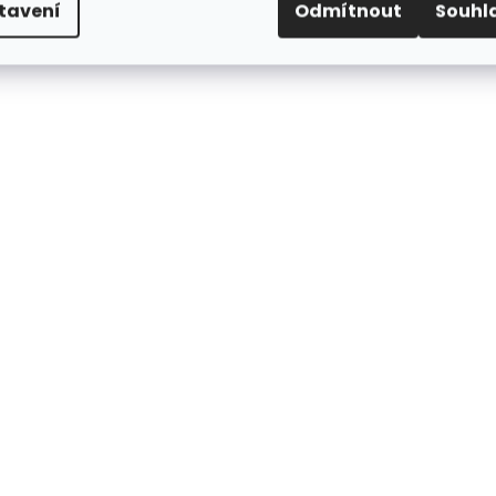
tavení
Odmítnout
Souhl