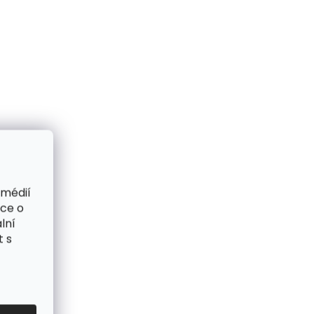
 médií
ace o
lní
t s