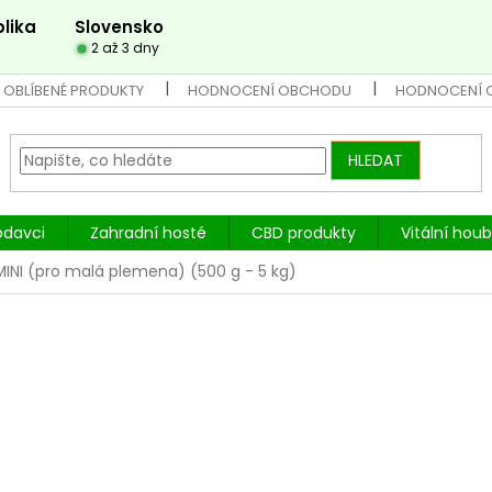
lika
Slovensko
2 až 3 dny
 OBLÍBENÉ PRODUKTY
HODNOCENÍ OBCHODU
HODNOCENÍ 
HLEDAT
odavci
Zahradní hosté
CBD produkty
Vitální hou
MINI (pro malá plemena) (500 g - 5 kg)