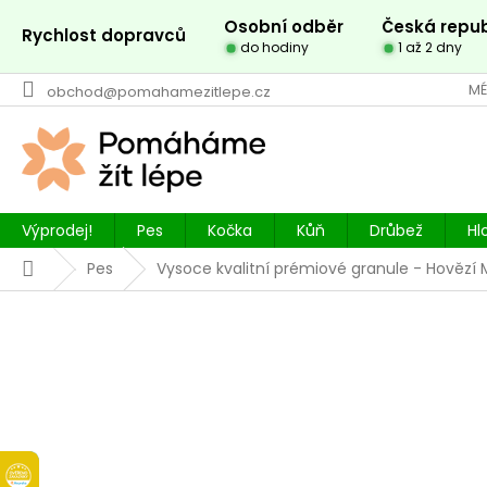
Přejít
Osobní odběr
Česká repub
na
Rychlost dopravců
do hodiny
1 až 2 dny
obsah
MÉ
obchod@pomahamezitlepe.cz
Výprodej!
Pes
Kočka
Kůň
Drůbež
Hl
Domů
Pes
Vysoce kvalitní prémiové granule - Hovězí 