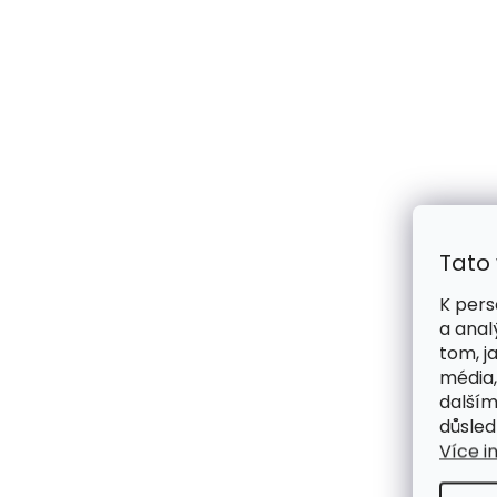
Tato
K pers
a anal
tom, j
média,
dalším
důsled
Více i