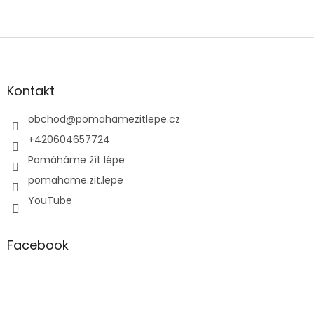
Z
á
p
a
Kontakt
t
í
obchod
@
pomahamezitlepe.cz
+420604657724
Pomáháme žít lépe
pomahame.zit.lepe
YouTube
Facebook