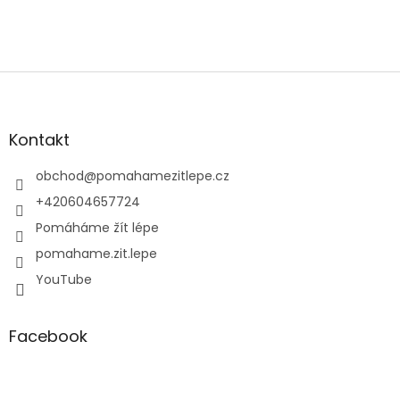
Z
á
p
a
Kontakt
t
í
obchod
@
pomahamezitlepe.cz
+420604657724
Pomáháme žít lépe
pomahame.zit.lepe
YouTube
Facebook