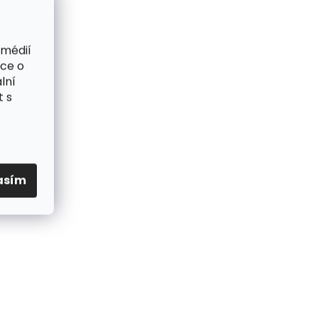
 médií
ace o
lní
t s
asím