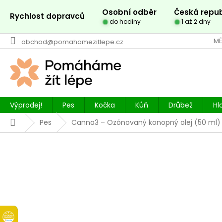
Přejít
Osobní odběr
Česká repub
na
Rychlost dopravců
do hodiny
1 až 2 dny
obsah
MÉ
obchod@pomahamezitlepe.cz
Výprodej!
Pes
Kočka
Kůň
Drůbež
Hl
Domů
Pes
Canna3 – Ozónovaný konopný olej (50 ml)