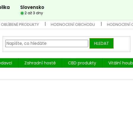
lika
Slovensko
2 až 3 dny
 OBLÍBENÉ PRODUKTY
HODNOCENÍ OBCHODU
HODNOCENÍ 
HLEDAT
odavci
Zahradní hosté
CBD produkty
Vitální hou