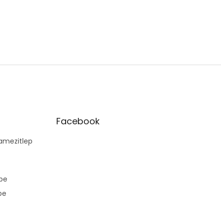
Facebook
mezitlep
pe
pe