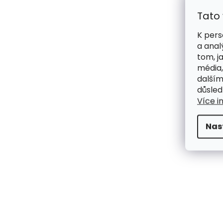
Tato
K pers
a anal
tom, j
média,
dalším
důsled
Více i
Nas