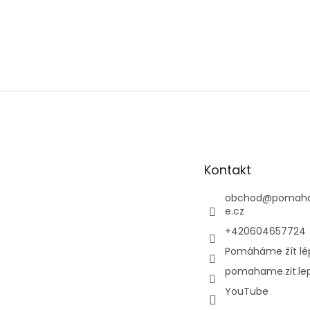
Z
á
p
a
t
Kontakt
í
obchod
@
pomaha
e.cz
+420604657724
Pomáháme žít lé
pomahame.zit.le
YouTube