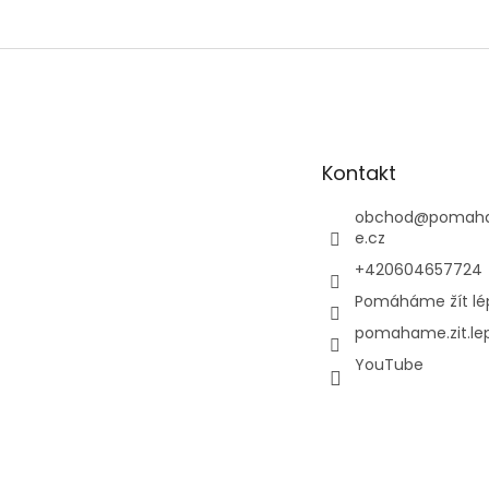
Z
á
p
a
t
Kontakt
í
obchod
@
pomaha
e.cz
+420604657724
Pomáháme žít lé
pomahame.zit.le
YouTube