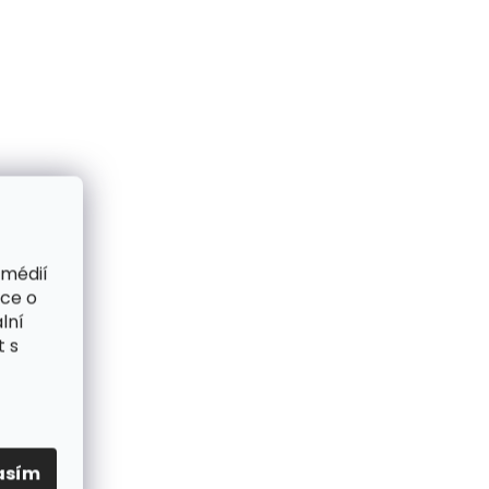
 médií
ace o
lní
t s
asím