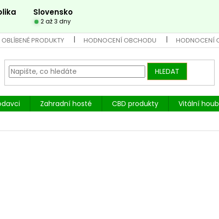
lika
Slovensko
2 až 3 dny
 OBLÍBENÉ PRODUKTY
HODNOCENÍ OBCHODU
HODNOCENÍ 
HLEDAT
odavci
Zahradní hosté
CBD produkty
Vitální hou