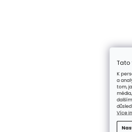
Tato
K pers
a anal
tom, j
média,
dalším
důsled
Více i
Nas