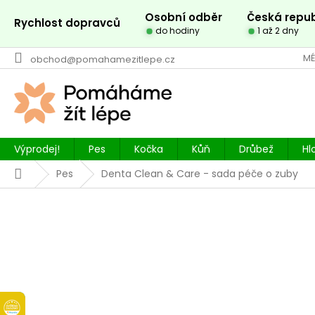
Přejít
Osobní odběr
Česká repub
na
Rychlost dopravců
do hodiny
1 až 2 dny
obsah
MÉ
obchod@pomahamezitlepe.cz
Výprodej!
Pes
Kočka
Kůň
Drůbež
Hl
Domů
Pes
Denta Clean & Care - sada péče o zuby