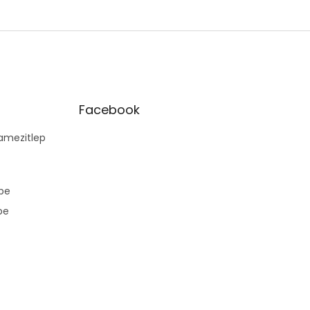
Facebook
mezitlep
pe
pe