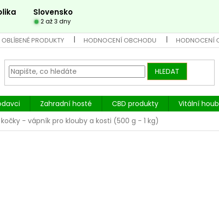
lika
Slovensko
2 až 3 dny
 OBLÍBENÉ PRODUKTY
HODNOCENÍ OBCHODU
HODNOCENÍ 
HLEDAT
odavci
Zahradní hosté
CBD produkty
Vitální hou
očky - vápník pro klouby a kosti (500 g - 1 kg)