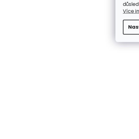
důsled
Více i
Nas