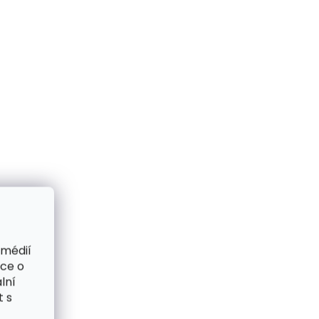
 médií
ace o
lní
t s