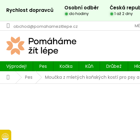
Přejít
Osobní odběr
Česká repub
na
Rychlost dopravců
do hodiny
1 až 2 dny
obsah
MÉ
obchod@pomahamezitlepe.cz
Výprodej!
Pes
Kočka
Kůň
Drůbež
Hl
Domů
Pes
Moučka z mletých koňských kostí pro psy a k