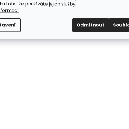
ku toho, že používáte jejich služby.
nformací
tavení
Odmítnout
Souhl