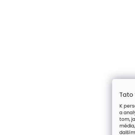
Tato
K pers
a anal
tom, j
média,
dalším