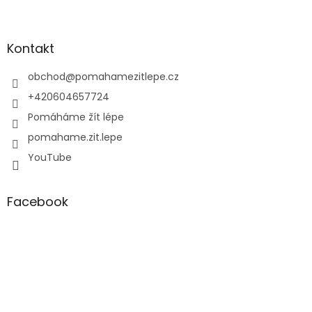
Z
á
p
a
Kontakt
t
í
obchod
@
pomahamezitlepe.cz
+420604657724
Pomáháme žít lépe
pomahame.zit.lepe
YouTube
Facebook