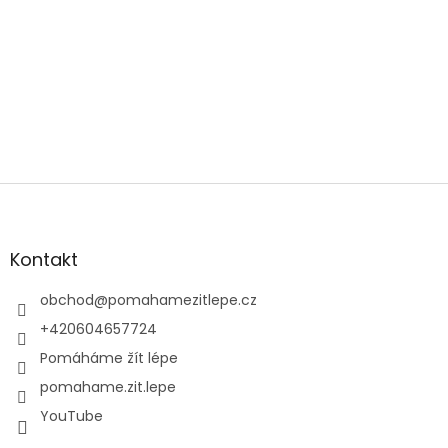
Z
á
p
a
Kontakt
t
í
obchod
@
pomahamezitlepe.cz
+420604657724
Pomáháme žít lépe
pomahame.zit.lepe
YouTube