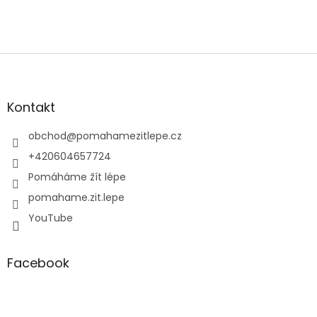
Z
á
p
a
Kontakt
t
í
obchod
@
pomahamezitlepe.cz
+420604657724
Pomáháme žít lépe
pomahame.zit.lepe
YouTube
Facebook